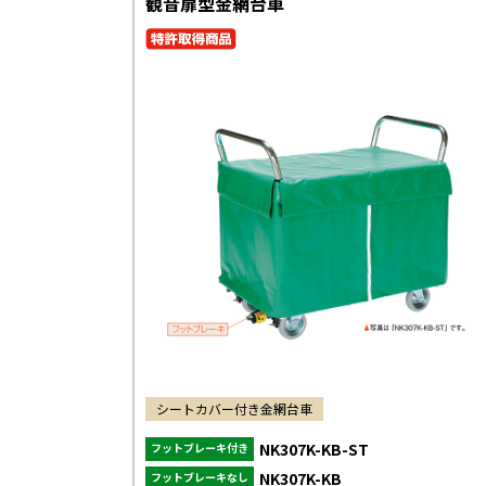
観音扉型金網台車
シートカバー付き金網台車
NK307K-KB-ST
フットブレーキ付き
NK307K-KB
フットブレーキなし