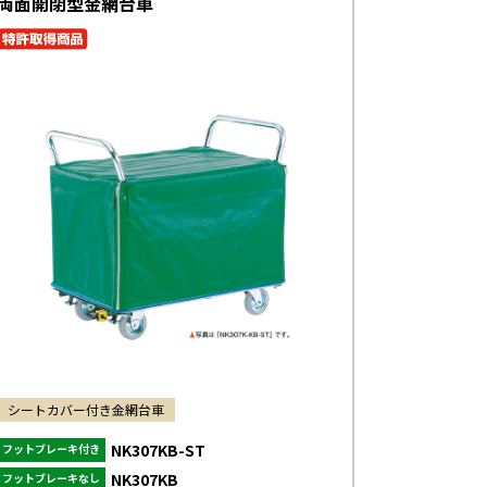
両面開閉型金網台車
シートカバー付き金網台車
NK307KB-ST
フットブレーキ付き
NK307KB
フットブレーキなし