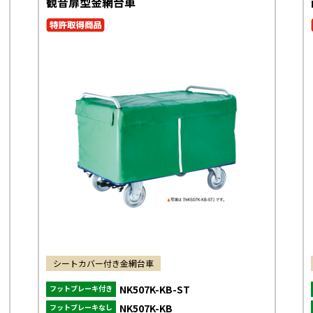
観音扉型金網台車
シートカバー付き金網台車
NK507K-KB-ST
フットブレーキ付き
NK507K-KB
フットブレーキなし